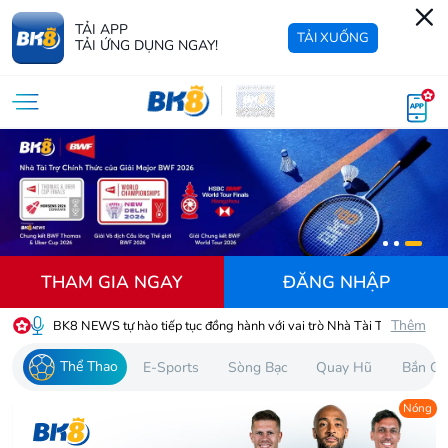
×
TẢI APP
TẢI XUỐNG
TẢI ỨNG DỤNG NGAY!
THAM GIA NGAY
ĐĂNG NHẬP
Thêm
BK8 NEWS tự hào tiếp tục đồng hành với vai trò Nhà Tài Trợ Chính 
Thể Thao
E-Sports
Sòng Bạc
Quay Hũ
Bắn Cá
Nóng